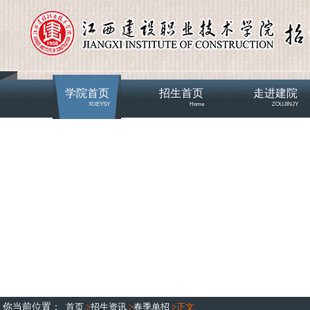
学院首页
招生首页
走进建院
XUEYSY
Home
ZOUJINJY
学院概况
全景校园
图说建院
你当前位置：
首页
>
招生资讯
>
春季单招
>
正文